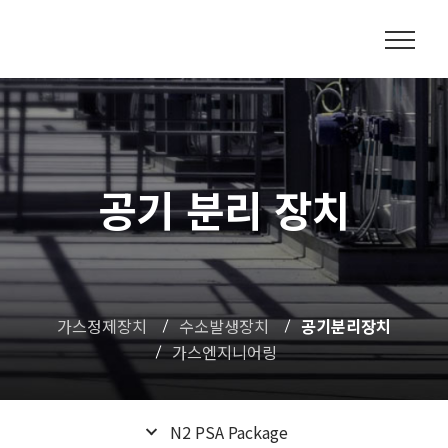
공기 분리 장치
가스정제장치
수소발생장치
공기분리장치
가스엔지니어링
N2 PSA Package