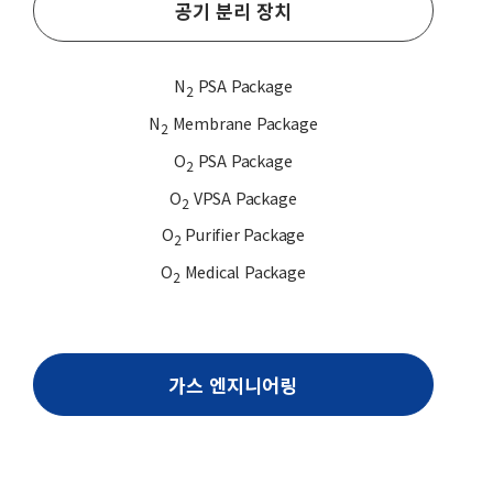
공기 분리 장치
N
PSA Package
2
N
Membrane Package
2
O
PSA Package
2
O
VPSA Package
2
O
Purifier Package
2
O
Medical Package
2
가스 엔지니어링